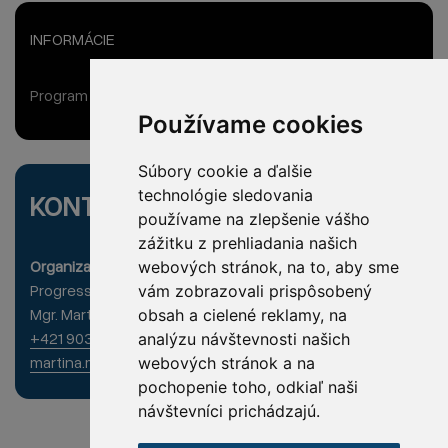
INFORMÁCIE
Program
Používame cookies
Súbory cookie a ďalšie
technológie sledovania
KONTAKT
používame na zlepšenie vášho
zážitku z prehliadania našich
Organizačné zabezpečenie
webových stránok, na to, aby sme
Progress CA, s.r.o., Krivá 23, 040 01 Košice
vám zobrazovali prispôsobený
Mgr. Martina Mako
obsah a cielené reklamy, na
+421 903 608 790
analýzu návštevnosti našich
martina.mako@progress.eu.sk
webových stránok a na
pochopenie toho, odkiaľ naši
návštevníci prichádzajú.