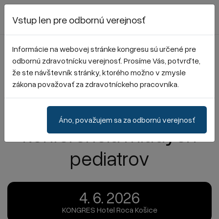
Vstup len pre odbornú verejnosť
Informácie na webovej stránke kongresu sú určené pre
42. konferencia Kliniky detí a
odbornú zdravotnícku verejnosť. Prosíme Vás, potvrďte,
že ste návštevník stránky, ktorého možno v zmysle
XVIII.
dorastu UPJŠ LF a DFN
zákona považovať za zdravotníckeho pracovníka.
Démantov deň, XX.
Áno, považujem sa za odbornú verejnosť
konferencia mladých
pediatrov
4. 6. 2026
KONGRES Hotel Roca Košice